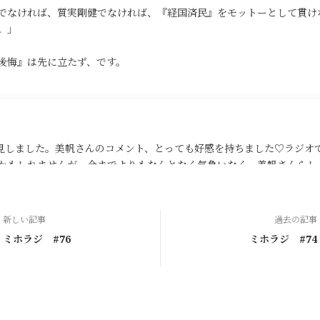
でなければ、質実剛健でなければ、『経国済民』をモットーとして貫け
。」
後悔』は先に立たず、です。
見しました。美帆さんのコメント、とっても好感を持ちました♡ラジオ
かもしれませんが、今までよりもなんとなく気負いなく、美帆さんらし
感じがしました。「自分の好きな自分かどうか」、美帆さんから教えて
針にもなっています。
時の遊びは、外では、縄跳びとか「だるまさんがころんだ」とかドロケ
新しい記事
過去の記事
の時々に流行っていたものをしていた気がします。家ではボードゲーム
ミホラジ #76
ミホラジ #74
トランプとかでしょうか。懐かしいです。
あやの娘