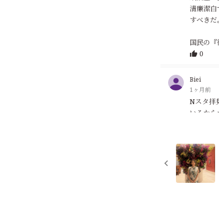
清廉潔白
すべきだ
国民の『
0
Biei
1ヶ月前
Nスタ拝
いるから
っしゃる
は私の指
子どもの
とか、そ
遊びとか
0
輝夜姫のば
1ヶ月前