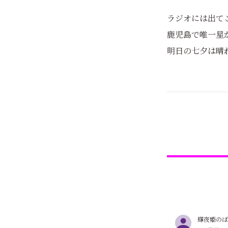
ラジオには出て
鹿児島で唯一星
明日の七夕は晴
輝夜姫のば