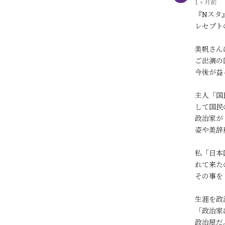
1ヶ月前
『Nスタ
レセプト
美帆さん
ご出演の
今後が益
主人「国
して国民
政治家が
姿や美辞
私「日本
れて来た
その事を
生涯を政
「政治家
政治屋だ