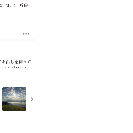
なければ、辞職
でお話しを伺って
くその場にいら
いただいた言葉
ーとか、石けり
とかお人形さん