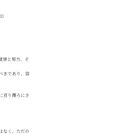
️
。
覚悟と努力、そ
べきであり、容
に亘り蔑ろにさ
はなく、ただの