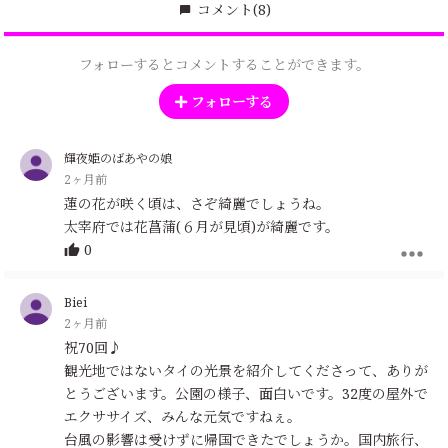
コメント
(8)
フォローするとコメントすることができます。
フォローする
輝夜姫のばあやの娘
2ヶ月前
蓮の花が咲く頃は、さぞ綺麗でしょうね。
太宰府では花菖蒲(６月が見頃)が綺麗です。
0
Biei
2ヶ月前
祝70回♪
観光地ではないタイの光景を紹介してくださって、ありが
とうございます。公園の様子、面白いです。32度の屋外で
エクササイズ、みんな元気ですねぇ。
台風の影響は受けずに帰国できたでしょうか。国内旅行、