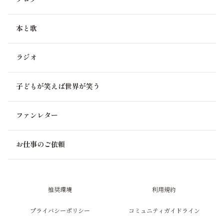
れらを繋ぐ道を『廊下』として位置付けていて、『入湯手
形』を購入してお好きな露天風呂を３箇所巡ることが出来
ます。
本と歌
素晴らしい想い出創りを🍀
ラジオ
0
子どもが笑えば世界が笑う
さくらもち🌸
2ヶ月前
ミホラジ70回✨
ファンレター
おめでとうございます👏
久しぶりの動画ラジオでお顔が見られて嬉しいです😊
日本も連日30度超えのところがあり暑いです😥
お仕事のご依頼
タイの賑やかな公園を歩く～音に合わせて踊りたくなりそ
うな雰囲気～いいですね🙌
今度のワガコちゃんとの旅行はまたまた盛り沢山な感じ?!
私の故郷長野県へも行かれるとか？これまた嬉しいですね
推奨環境
利用規約
😍
プライバシーポリシー
コミュニティガイドライン
上高地では河童橋と大正池がオススメスポットです！素敵
な景色を眺めて来て下さいね🥰