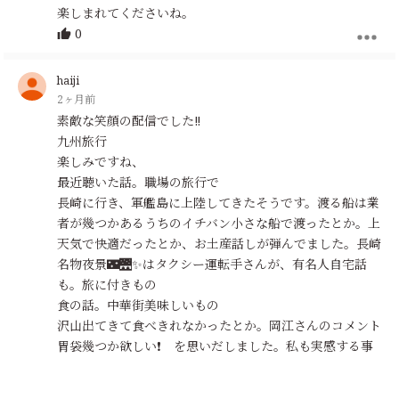
楽しまれてくださいね。
0
haiji
2ヶ月前
素敵な笑顔の配信でした‼️
九州旅行
楽しみですね、
最近聴いた話。職場の旅行で
長崎に行き、軍艦島に上陸してきたそうです。渡る船は業
者が幾つかあるうちのイチバン小さな船で渡ったとか。上
天気で快適だったとか、お土産話しが弾んでました。長崎
名物夜景🌃🌉✨はタクシー運転手さんが、有名人自宅話
も。旅に付きもの
食の話。中華街美味しいもの
沢山出てきて食べきれなかったとか。岡江さんのコメント
胃袋幾つか欲しい❗ を思いだしました。私も実感する事
あるのですよ(笑)(笑)