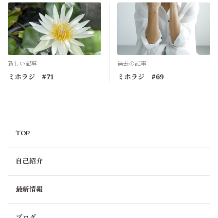
気を付けて行ってらっしゃいませ。
0
輝夜姫のばあやの娘
2ヶ月前
何と言っても７０回は凄いです。
新しい記事
過去の記事
１回当たり１２分として、単純計算で８４０分を積み重ね
ミホラジ #71
ミホラジ #69
たのですもの。
其処には、美帆さんの気持ちや考えや経験が想い出として
残っているのですから、正に宝物ですね。
熊本はかぐや姫のばあやの実家があります。
TOP
お薦めは、①熊本城⇒大震災から復興を遂げつつあり、城
郭は元より石垣の見事さは必見の価値が有ると思います。
自己紹介
人間の叡智と努力の賜物が其処にあります。
②阿蘇山火口⇒大自然の凄さを見る事が出来ます。
間際まで行けるかどうかは分かりませんが、活火山の大迫
最新情報
力をご覧になって見ては如何でしょう。
③黒川温泉⇒３０軒の旅館全体を『１つの街』として、そ
ブログ