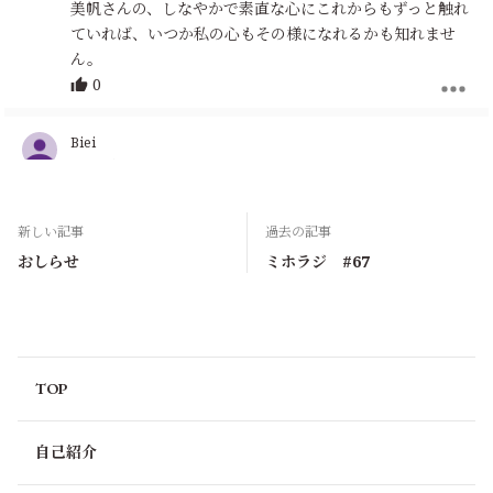
美帆さんの、しなやかで素直な心にこれからもずっと触れ
ていれば、いつか私の心もその様になれるかも知れませ
ん。
0
Biei
3ヶ月前
バイト名がわかった時、声をたてて笑ってしまいました。
全くの想像外！
新しい記事
過去の記事
「皆さんに話したいなぁ」って思ってくださったのがとて
おしらせ
ミホラジ #67
も嬉しいです。
また来週お話を聴けること（さて、どこから？）楽しみに
しています。
0
TOP
輝夜姫のばあやの娘
3ヶ月前
人を楽しませるには、人を幸せにするには、先づは自分が
自己紹介
楽しみ、自分が幸せになる必要があると思います。