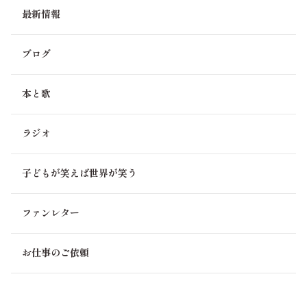
最新情報
でも、私は美帆さんに楽しませて頂いていますし、美帆さ
んに幸せにして頂いています。
いつ、美帆さんへ御恩をお返し出来るでしょう。
ブログ
それもまた私の楽しみであり、幸せでもあります。
本と歌
先づは家族に恩を返えします。
0
ラジオ
hide
3ヶ月前
子どもが笑えば世界が笑う
世の中にはいろんな人がいるんですね。好きなことに打ち
込めるのは素晴らしいです！何はともあれご安全に
ファンレター
0
お仕事のご依頼