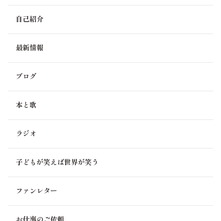
⇒長男と話をしていたら、この『神出鬼没』に関して長男
の意見が。
自己紹介
「僕は『鬼没』に引っ掛かるなあ。だって美帆ママはdar
kなイメージなんて欠片も無いんだものね。僕なら使わな
いなあ。ママが言いたい事は分かるけどね。」ですって⁉️
最新情報
またアインシュタイン(理系の長男)にシェークスピア(文系
の私)が負けちゃいました😮‍💨
ブログ
ワガコちゃん、英語もスキーも上達しているのでしょう
ね💓
本と歌
美帆さんのスキーは❓
子供の上達振りには目を見張るばかりです。
ラジオ
ワガコちゃんは既に『井の中の蛙』ではありません。
でも『蛙の子は蛙』ね、きっと💓
子どもが笑えば世界が笑う
『ミホラジ』は嬉し、楽し、懐かし🍀
0
ファンレター
お仕事のご依頼