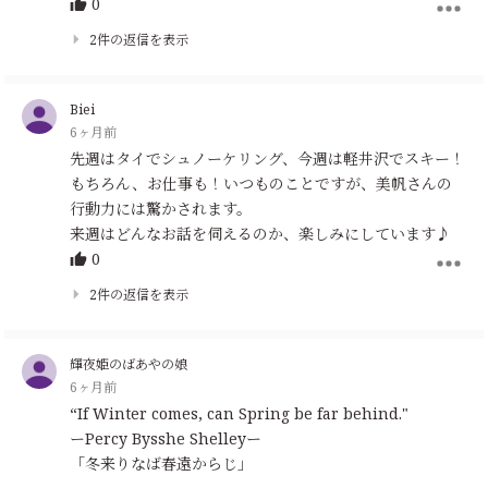
0
2件の返信を表示
Biei
6ヶ月前
先週はタイでシュノーケリング、今週は軽井沢でスキー！
もちろん、お仕事も！いつものことですが、美帆さんの
行動力には驚かされます。
来週はどんなお話を伺えるのか、楽しみにしています♪
0
2件の返信を表示
輝夜姫のばあやの娘
6ヶ月前
“If Winter comes, can Spring be far behind."
ーPercy Bysshe Shelleyー
「冬来りなば春遠からじ」