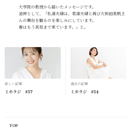
大学院の教授から届いたメッセージです。
追伸として、「私達夫婦は、君達夫婦と再び大和田美帆さ
んの舞台を観るのを楽しみにしています。
春はもう其処まで来ています。」と。
"Spring has come！"と宣言したい🍀
0
hide
6ヶ月前
小学校高学年、いろいろ悩んだような記憶が薄っすらあり
ます…
新しい記事
過去の記事
0
ミホラジ #57
ミホラジ #54
輝夜姫のばあやの娘
6ヶ月前
『神出鬼没』『縦横無尽』という言葉は、美帆さんの行動
力を表している気が致します🍀
TOP