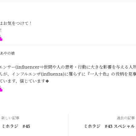
はお気をつけて！
！
あやの娘
エンサー(influencer⇒世間や人の思考・行動に大きな影響を与える人
んが、インフルエンザ(influenza)に罹らずに『一人十色』の役柄を
ています、信じています🍀
新しい記事
過去の記事
ミホラジ #45
ミホラジ #43 スペシャル