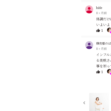
hide
8ヶ月前
体調だけ
いよいよ
1
輝夜姫のば
8ヶ月前
インフル
る美帆さ
事を祈っ
1