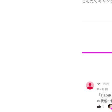
こそだてキャン
マーパパ
8ヶ月前
「aja
の状態で
1