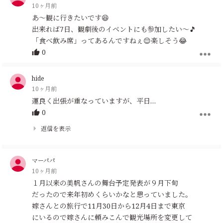
10ヶ月前
あ～観に行きたいです😆
出来れば7日、観劇後のイベントにも参加したい～🎵
「食べ飲み席」ってあるんですねぇ😌楽しそう😂
0
hide
10ヶ月前
運良く出張が重なっていますが、平日…
0
返信を表示
マーパパ
10ヶ月前
１月以来の美帆さんの舞台予定発表が９月下旬
だったので来年初めくらいかなと思っていました。
嫁さんとの旅行で11月30日から12月4日まで東京
にいるので嫁さんに頼みこんで観光場所を変更して