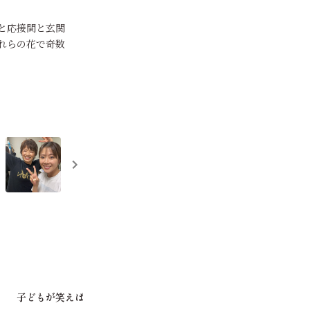
と応接間と玄関
れらの花で奇数
‼️
子どもが笑えば世界が笑う
ファンレター
お仕事のご
のハンカチ。