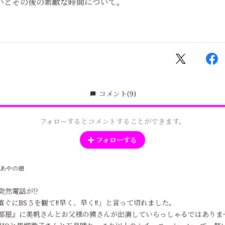
いとその後の素敵な時間について。
コメント
(9)
フォローするとコメントすることができます。
フォローする
あやの娘
突然電話が⁉️
直ぐにBS５を観て‼️早く、早く‼️」と言って切れました。
部屋』に美帆さんとお父様の獏さんが出演していらっしゃるではありませ