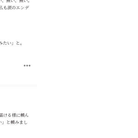
い、無い、無い。
私も涙のエンデ
みたい」と。
届ける様に頼ん
い」と頼みまし