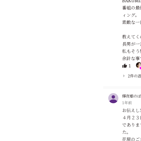
BAKU
番組の最
ィング。
素敵な一
教えてく
長男が一
私もそう
余計な事
1
2件の
輝夜姫のば
1年前
お伝えし
４月２３
でありま
た。
花屋のご