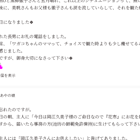
MIHOと黒柳徹子さんと五月晴れ、これ以上のシチュエーションって、無
後に、美帆さんもお父様も徹子さんも涙を流していらして、それを観た
日になりました🍀
れた長男にお礼の電話をしました。
言、「ワガコちゃんのママって、チョイスで観た時よりも少し痩せてる
感じました。
ですが、御身大切になさって下さい🍀
返信を表示
あやの娘
忘れたのですが。
日の朝、主人に「今日は岡江久美子様のご命日なので『花市』にお花を
すから、届いたら事務の方(池坊の師範免許保持)に生けてもらって下さ
主人には「岡江久美子さんにお供えしたい」と告げてありました。