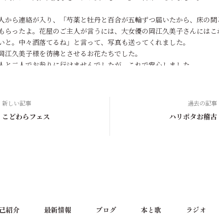
人から連絡が入り、「芍薬と牡丹と百合が五輪ずつ届いたから、床の間
もらったよ。花屋のご主人が言うには、大女優の岡江久美子さんにはこ
いと。中々洒落てるね」と言って、写真も送ってくれました。
岡江久美子様を彷彿とさせるお花たちでした。
あやの娘
新しい記事
過去の記事
こどわらフェス
ハリポタお稽古
ても心に沁みて来る美帆さんの声、言葉。そしてびっくりのクシャミ🫢
だから、「美帆さんを独り占め』しているみたい😊
正念場ですね。
のお稽古場面を観てみたい。
稽古場でのぶつかり合いみたいに、きっと白熱しているのでしょうね。
達の熱量が化学反応を起こしているのでしょうね。
演には行けるかも知れません⇒いえ、かも、じゃなくて、きっと行きます
己紹介
最新情報
ブログ
本と歌
ラジオ
ッグ、明るい色合いのファンデーション、サングラス、そしてコットン