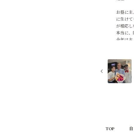
お昼に主
に生けて
が相応し
本当に、
0
輝夜姫のば
1年前
何度聴い
イヤホン
お稽古も
美帆さん
お相撲の
役者さん
６月の公
TOP
自
頭にウイ