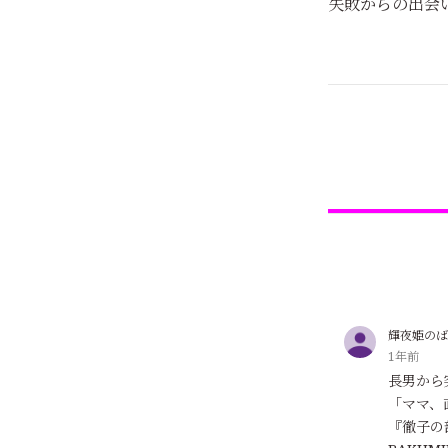
失敗からの出会
輝夜姫のば
1年前
長男から
「ママ、
『徹子の