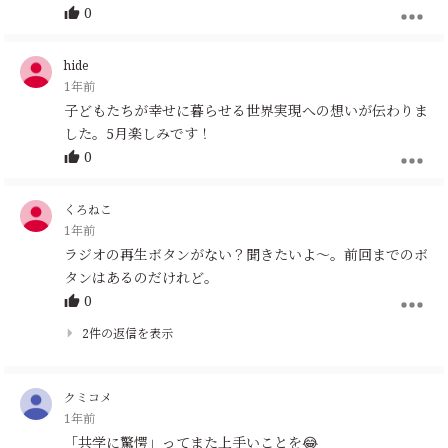
0
hide
1年前
子どもたちが幸せに暮らせる世界実現への想いが伝わりま
した。5月楽しみです！
0
くろねこ
1年前
ラジオの再生ボタンがない？聞きたいよ〜。前回までのボ
タンはあるのだけれど。
0
2件の返信を表示
クミコメ
1年前
「共学に驚愕」ってまた上手いことを😂